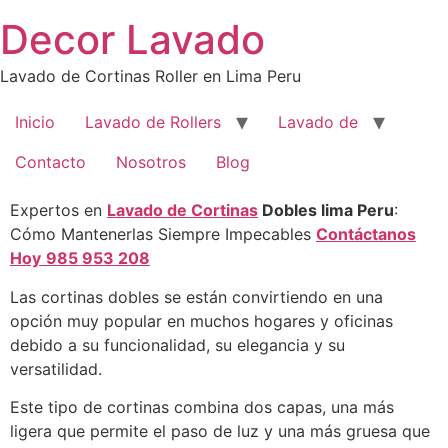
Saltar
Decor Lavado
al
contenido
Lavado de Cortinas Roller en Lima Peru
Inicio
Lavado de Rollers
Lavado de
Contacto
Nosotros
Blog
Expertos en
Lavado de Cortinas
Dobles lima Peru
:
Cómo Mantenerlas Siempre Impecables
Contáctanos
Hoy
985 953 208
Las cortinas dobles
se
est
á
n
convirtiendo
en
una
opción
muy
popular en muchos hogares y oficinas
debido a su funcionalidad,
su
elegancia y
su
versatilidad.
Este tipo de cortinas combina dos capas
,
una más
ligera que permite el paso de luz y una más gruesa que