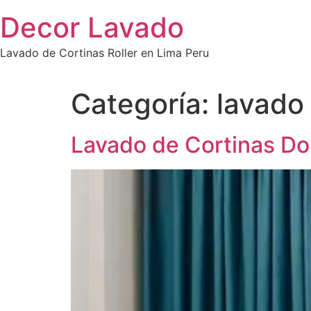
Saltar
Decor Lavado
al
contenido
Lavado de Cortinas Roller en Lima Peru
Categoría:
lavado
Lavado de Cortinas Do