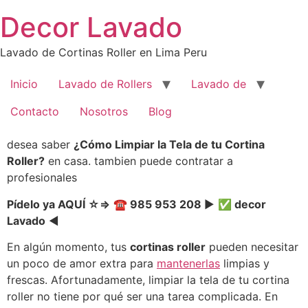
Saltar
Decor Lavado
al
contenido
Lavado de Cortinas Roller en Lima Peru
Inicio
Lavado de Rollers
Lavado de
Contacto
Nosotros
Blog
desea saber
¿Cómo Limpiar la Tela de tu Cortina
Roller?
en casa. tambien puede contratar a
profesionales
Pídelo ya AQUÍ
☆
⇒
☎
985 953 208
▶️
✅ decor
Lavado
◀️
En algún momento, tus
cortinas roller
pueden necesitar
un poco de amor extra para
mantenerlas
limpias y
frescas. Afortunadamente, limpiar la tela de tu cortina
roller no tiene por qué ser una tarea complicada. En