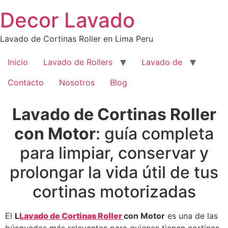
Saltar
Decor Lavado
al
contenido
Lavado de Cortinas Roller en Lima Peru
Inicio
Lavado de Rollers
Lavado de
Contacto
Nosotros
Blog
Lavado de Cortinas Roller
con Motor
: guía completa
para limpiar, conservar y
prolongar la vida útil de tus
cortinas motorizadas
El
L
Lavado de Cortinas Roller
con Motor
es una de las