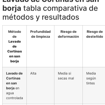
borja
tabla comparativa de
métodos y resultados
Método
Profundidad
Riesgo de
Riesgo de
de
de limpieza
deformación
desteñido
Lavado
de
Cortinas
en san
borja
Lavado de
Alta
Media si
Media
Cortinas
secas mal
según
en san
tintes
borja
en
agua
controlada