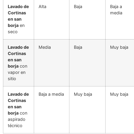
Lavado de
Alta
Baja
Baja a
Cortinas
media
en san
borja
en
seco
Lavado de
Media
Baja
Muy baja
Cortinas
en san
borja
con
vapor en
sitio
Lavado de
Baja a media
Muy baja
Muy baja
Cortinas
en san
borja
con
aspirado
técnico